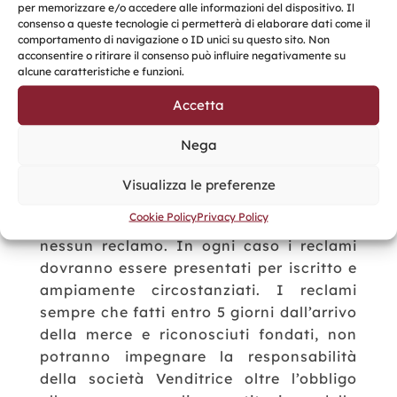
per memorizzare e/o accedere alle informazioni del dispositivo. Il
consenso a queste tecnologie ci permetterà di elaborare dati come il
6. Ritardato pagamento:
gli interessi
comportamento di navigazione o ID unici su questo sito. Non
dovuti per ritardato pagamento saranno
acconsentire o ritirare il consenso può influire negativamente su
alcune caratteristiche e funzioni.
addebitati al tasso ufficiale di sconto
applicabile alle transazioni commerciali
Accetta
stabilito dal Decreto Legislativo 9
ottobre 2002, n. 231 e sue successive
Nega
modifiche ed integrazioni.
Visualizza le preferenze
7. Reclami:
trascorsi 5 giorni dal ritiro
Cookie Policy
Privacy Policy
della merce non verrà ammesso più
nessun reclamo. In ogni caso i reclami
dovranno essere presentati per iscritto e
ampiamente circostanziati. I reclami
sempre che fatti entro 5 giorni dall’arrivo
della merce e riconosciuti fondati, non
potranno impegnare la responsabilità
della società Venditrice oltre l’obbligo