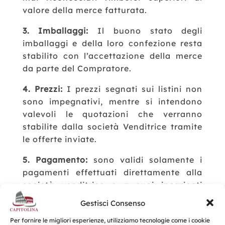
valore della merce fatturata.
3. Imballaggi:
Il buono stato degli
imballaggi e della loro confezione resta
stabilito con l’accettazione della merce
da parte del Compratore.
4. Prezzi:
I prezzi segnati sui listini non
sono impegnativi, mentre si intendono
valevoli le quotazioni che verranno
stabilite dalla società Venditrice tramite
le offerte inviate.
5. Pagamento:
sono validi solamente i
pagamenti effettuati direttamente alla
società venditrice o a suoi incaricati
appositamente autorizzati. I termini di
Gestisci Consenso
pagamento solo quelli esposti in fattura
Per fornire le migliori esperienze, utilizziamo tecnologie come i cookie
e non ammettono dilazioni.