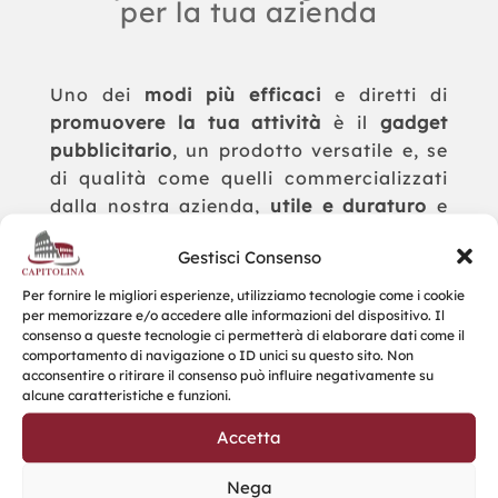
per la tua azienda
Uno dei
modi più efficaci
e diretti di
promuovere la tua attività
è il
gadget
pubblicitario
, un prodotto versatile e, se
di qualità come quelli commercializzati
dalla nostra azienda,
utile e duraturo
e
quindi con un
effetto pubblicitario
Gestisci Consenso
dilatato nel tempo
.
Per fornire le migliori esperienze, utilizziamo tecnologie come i cookie
La
qualità del prodotto
è di
primaria
per memorizzare e/o accedere alle informazioni del dispositivo. Il
importanza
perché l’affidabilità
consenso a queste tecnologie ci permetterà di elaborare dati come il
comportamento di navigazione o ID unici su questo sito. Non
dell’azienda che lo regala deve essere
acconsentire o ritirare il consenso può influire negativamente su
veicolata da un oggetto che ne sia lo
alcune caratteristiche e funzioni.
specchio in termini di messaggio, di
Accetta
fattura e di utilità.
Nega
Questo aiuta a
fidelizzare i clienti
ed i