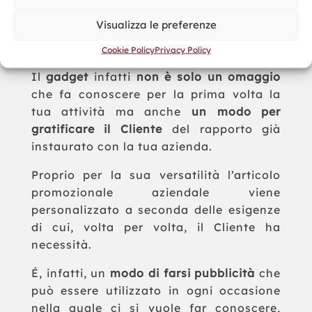
partner commerciali della tua azienda
Visualizza le preferenze
con un
ritorno in termini di relazioni
professionali
davvero impressionante.
Cookie Policy
Privacy Policy
Il
gadget
infatti
non è solo un omaggio
che fa conoscere per la prima volta la
tua attività ma anche
un modo per
gratificare il Cliente
del rapporto già
instaurato con la tua azienda.
Proprio per la sua versatilità l’articolo
promozionale aziendale viene
personalizzato a seconda delle esigenze
di cui, volta per volta, il Cliente ha
necessità.
É, infatti, un
modo di farsi pubblicità
che
può essere utilizzato in ogni occasione
nella quale ci si vuole far conoscere,