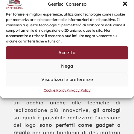
con qualunque tipologia di immagine
Gestisci Consenso
aziendale. I nostri orologi infatti
Per fornire le migliori esperienze, utilizziamo tecnologie come i cookie
possono essere personalizzati sia per
per memorizzare e/o accedere alle informazioni del dispositivo. Il
creare un
gadget sportivo e informale
,
consenso a queste tecnologie ci permetterà di elaborare dati come il
sia per regalare alla clientela più formale
comportamento di navigazione o ID unici su questo sito. Non
acconsentire o ritirare il consenso può influire negativamente su
e raffinata un
gadget che parli del
alcune caratteristiche e funzioni.
prestigio dell’Azienda
rappresentata.
Accetta
Tutto questo con un semplice orologio?
Sì, perché si tratta di un
oggetto
Nega
versatile
che può cambiare facilmente
Visualizza le preferenze
destinatario in base al design e ai
materiali di realizzazione. Adattandosi
Cookie Policy
Privacy Policy
alle tendenze del momento e strizzando
un occhio anche alle tecniche di
realizzazione più innovative,
gli orologi
sui quali è possibile realizzare l’incisione
del logo
sono perfetti come gadget o
regalo
per ogni tipologia di destinatario