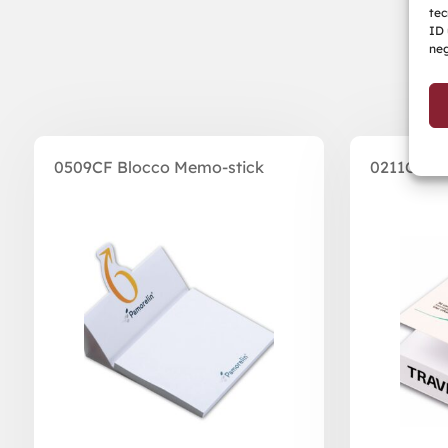
tec
ID 
neg
Prodotti correlati
0509CF Blocco Memo-stick
0211C Blo