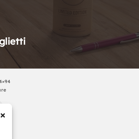
lietti
94×94
are