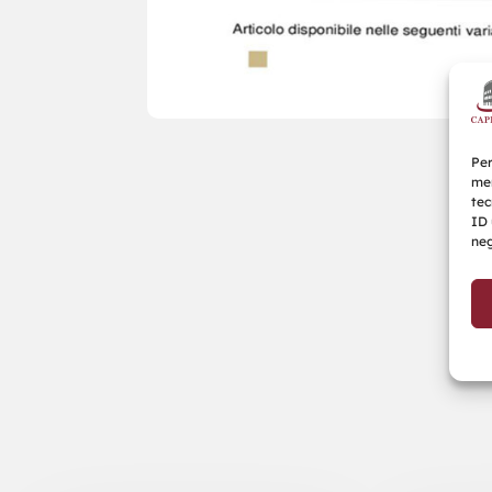
Per
mem
tec
ID 
neg