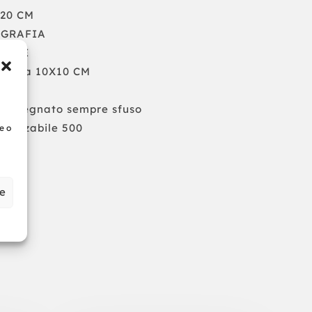
X20 CM
RIGRAFIA
TRALE
ssima 10X10 CM
a 6
Consegnato sempre sfuso
alizzabile 500
e o
ze