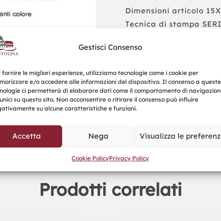
Dimensioni articolo 15
Tecnica di stampa SE
Posizione stampa CEN
Gestisci Consenso
Dimensione stampa ma
Numero colori di stamp
 fornire le migliori esperienze, utilizziamo tecnologie come i cookie per
Tipo confezionamento 
orizzare e/o accedere alle informazioni del dispositivo. Il consenso a queste
Quantità minima person
nologie ci permetterà di elaborare dati come il comportamento di navigazion
unici su questo sito. Non acconsentire o ritirare il consenso può influire
ativamente su alcune caratteristiche e funzioni.
Richiedi un Preventivo
Accetta
Nega
Visualizza le preferen
Cookie Policy
Privacy Policy
Prodotti correlati