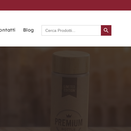
Search Button
Search
ontatti
Blog
for: