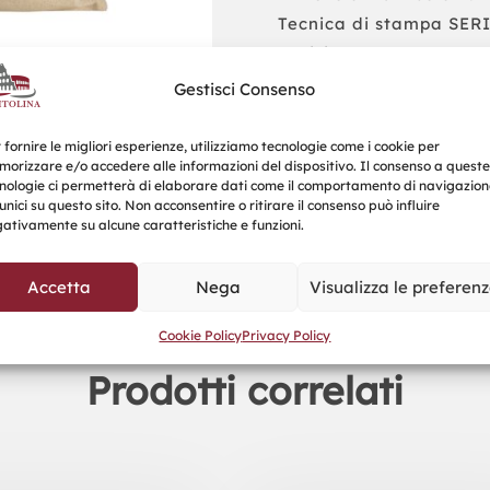
Tecnica di stampa SE
Posizione stampa CEN
Dimensione stampa ma
Gestisci Consenso
Numero colori di stamp
Tipo confezionamento 
 fornire le migliori esperienze, utilizziamo tecnologie come i cookie per
orizzare e/o accedere alle informazioni del dispositivo. Il consenso a queste
Quantità minima person
nologie ci permetterà di elaborare dati come il comportamento di navigazion
unici su questo sito. Non acconsentire o ritirare il consenso può influire
ativamente su alcune caratteristiche e funzioni.
Richiedi un Preventivo
Accetta
Nega
Visualizza le preferen
Cookie Policy
Privacy Policy
Prodotti correlati