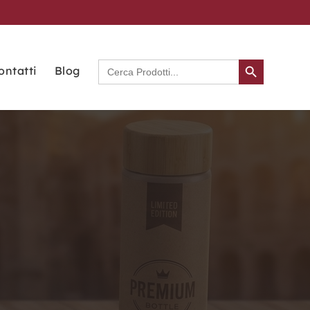
Search Button
Search
ontatti
Blog
for: