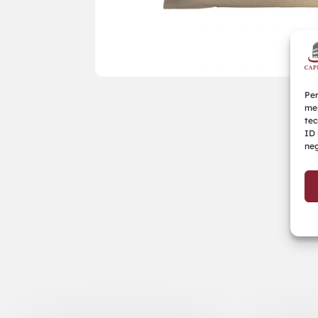
Per
mem
tec
ID 
neg
Prodotti correlati