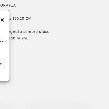
RIGRAFIA
TRALE
ssima 15X20 CM
a 6
Consegnato sempre sfuso
alizzabile 250
e o
ze