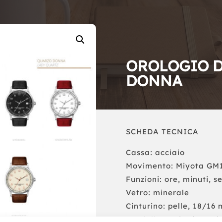
OROLOGIO D
DONNA
SCHEDA TECNICA
Cassa: acciaio
Movimento: Miyota GM
Funzioni: ore, minuti, s
Vetro: minerale
Cinturino: pelle, 18/16
Fondello: a vite in acci