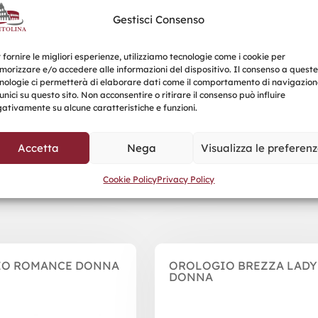
Diametro Cassa: 35 m
Gestisci Consenso
Spessore Cassa: 9,5 m
 fornire le migliori esperienze, utilizziamo tecnologie come i cookie per
orizzare e/o accedere alle informazioni del dispositivo. Il consenso a queste
Richiedi un Preventivo
nologie ci permetterà di elaborare dati come il comportamento di navigazion
unici su questo sito. Non acconsentire o ritirare il consenso può influire
ativamente su alcune caratteristiche e funzioni.
Accetta
Nega
Visualizza le preferen
Prodotti correlati
Cookie Policy
Privacy Policy
O ROMANCE DONNA
OROLOGIO BREZZA LADY
DONNA