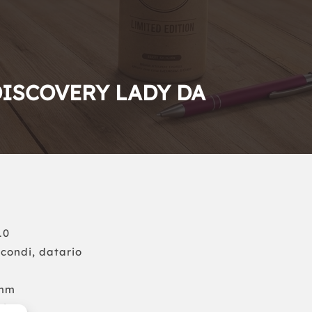
ISCOVERY LADY DA
10
econdi, datario
 mm
aio