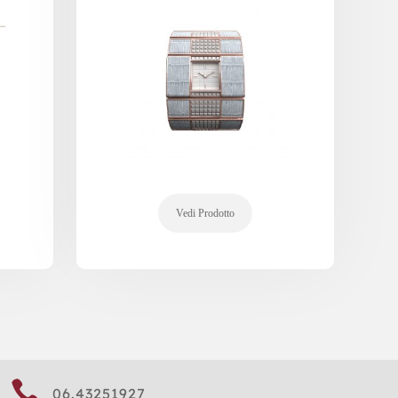

06.43251927