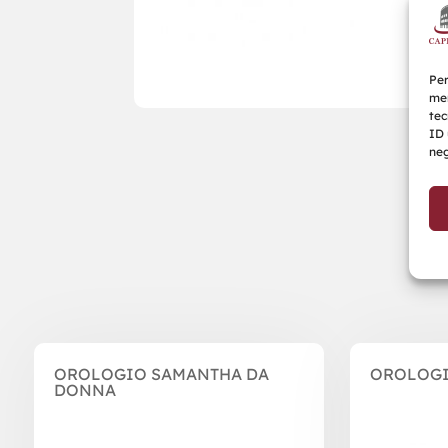
Per
mem
tec
ID 
neg
Prodotti correlati
OROLOGIO SAMANTHA DA
OROLOGI
DONNA