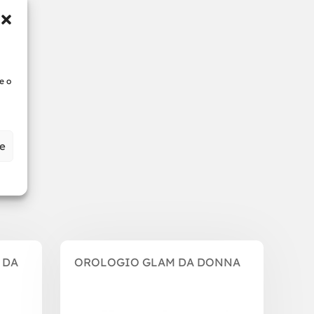
m
m
e o
ze
 DA
OROLOGIO GLAM DA DONNA