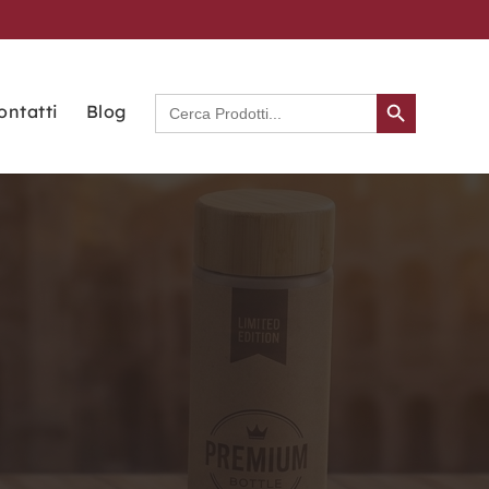
Search Button
Search
ontatti
Blog
for: