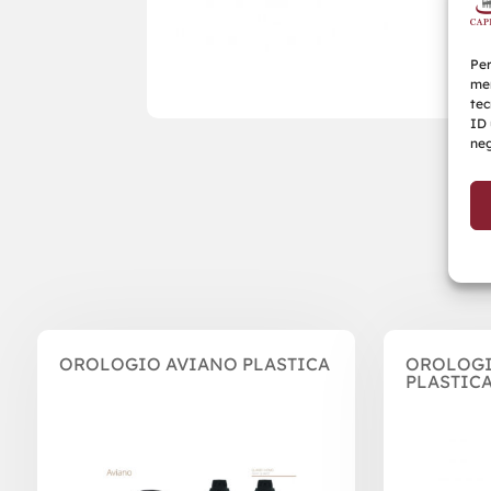
Per
mem
tec
ID 
neg
Prodotti correlati
OROLOGIO AVIANO PLASTICA
OROLOGI
PLASTIC