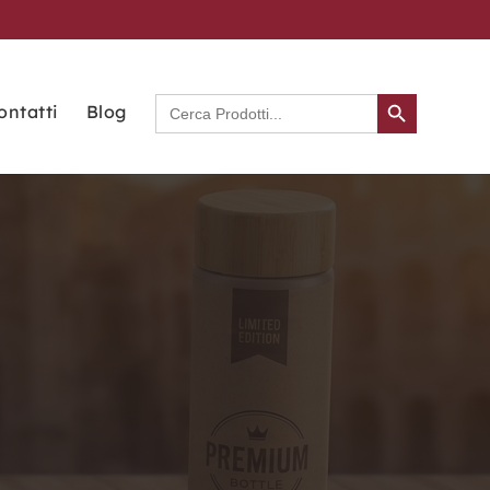
Search Button
Search
ontatti
Blog
for: