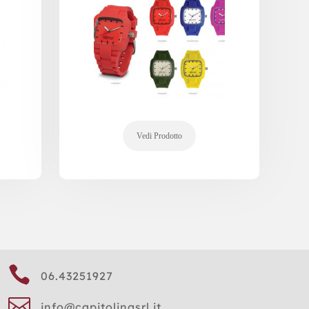

06.43251927

info@capitolinasrl.it