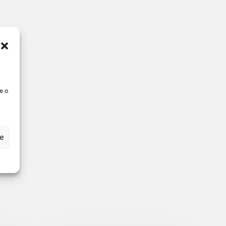
e o
ze