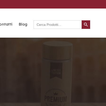
Search Button
Search
ontatti
Blog
for: