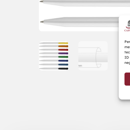
Per
mem
tec
ID 
neg
Prodotti correlati