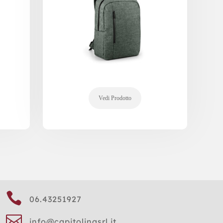

06.43251927

info@capitolinasrl.it