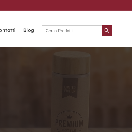
Search Button
Search
ontatti
Blog
for: