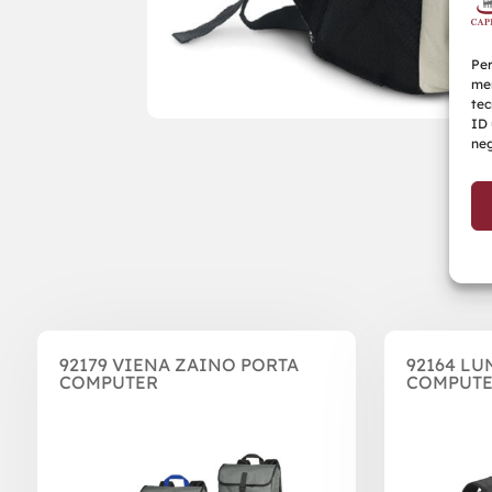
Per
mem
tec
ID 
neg
Prodotti correlati
92179 VIENA ZAINO PORTA
92164 LU
COMPUTER
COMPUT