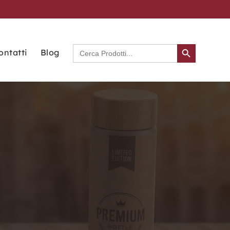
Search Button
Search
ontatti
Blog
for: