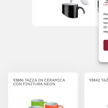
Per
mem
tec
ID 
neg
Prodotti correlati
93886 TAZZA IN CERAMICA
93842 TA
CON FINITURA NEON