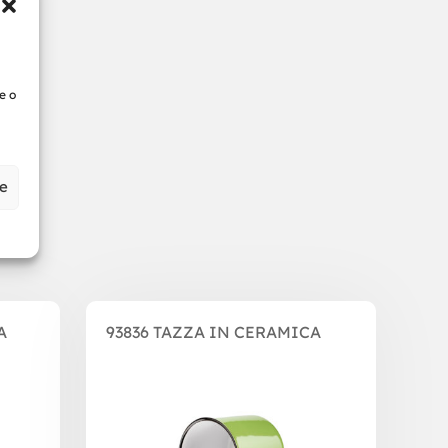
e o
ze
A
93836 TAZZA IN CERAMICA