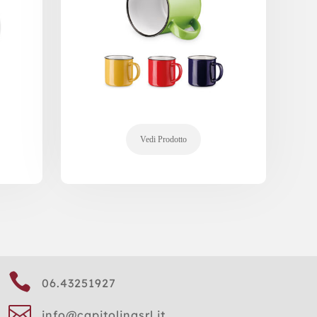

06.43251927

info@capitolinasrl.it